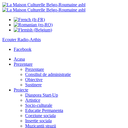
Ecouter
Radio-Arthis
Facebook
Acasa
Prezentare
Prezentare
Consiliul de administratie
Obiective
Sustinere
Proiecte
Diaspora Start-Up
Artistice
Socio-culturale
Educatie Permanenta
Coeziune sociala
Insertie sociala
Muzicantii strazii