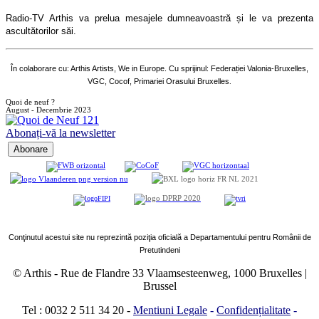
Radio-TV Arthis va prelua mesajele dumneavoastră și le va prezenta
ascultătorilor săi.
În colaborare cu: Arthis Artists, We in Europe. Cu sprijinul: Federației Valonia-Bruxelles,
VGC, Cocof, Primariei Orasului Bruxelles
.
Quoi de neuf ?
August - Decembrie 2023
Abonați-vă la newsletter
Conţinutul acestui site nu reprezintă poziţia oficială a Departamentului pentru Românii de
Pretutindeni
© Arthis
-
Rue de Flandre 33 Vlaamsesteenweg, 1000 Bruxelles |
Brussel
Tel : 0032 2 511 34 20
-
Mentiuni Legale
-
Confidențialitate
-