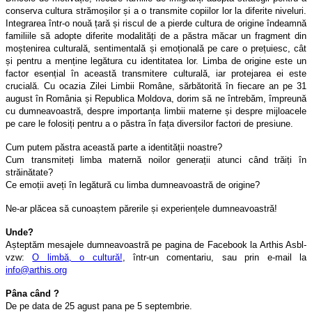
conserva cultura strămoșilor și a o transmite copiilor lor la diferite niveluri.
Integrarea într-o nouă țară și riscul de a pierde cultura de origine îndeamnă
familiile să adopte diferite modalități de a păstra măcar un fragment din
moștenirea culturală, sentimentală și emoțională pe care o prețuiesc, cât
și pentru a menține legătura cu identitatea lor. Limba de origine este un
factor esențial în această transmitere culturală, iar protejarea ei este
crucială. Cu ocazia Zilei Limbii Române, sărbătorită în fiecare an pe 31
august în România și Republica Moldova, dorim să ne întrebăm, împreună
cu dumneavoastră, despre importanța limbii materne și despre mijloacele
pe care le folosiți pentru a o păstra în fața diversilor factori de presiune.
Cum putem păstra această parte a identității noastre?
Cum transmiteți limba maternă noilor generații atunci când trăiți în
străinătate?
Ce emoții aveți în legătură cu limba dumneavoastră de origine?
Ne-ar plăcea să cunoaștem părerile și experiențele dumneavoastră!
Unde?
Așteptăm mesajele dumneavoastră pe pagina de Facebook la Arthis Asbl-
vzw:
O limbă, o cultură!
, într-un comentariu, sau prin e-mail la
info@arthis.org
Pâna când ?
De pe data de 25 agust pana pe 5 septembrie.