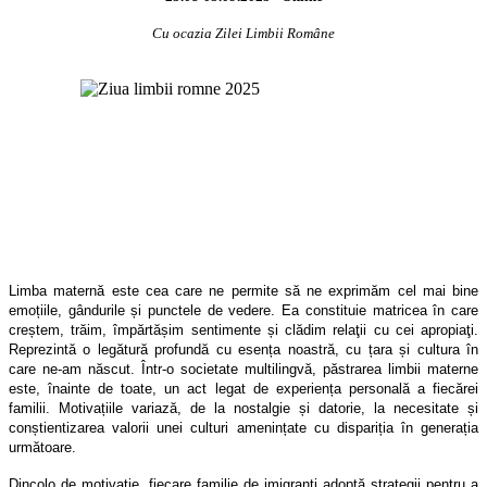
Cu ocazia Zilei Limbii Române
Limba maternă este cea care ne permite să ne exprimăm cel mai bine
emoțiile, gândurile și punctele de vedere. Ea constituie matricea în care
creștem, trăim, împărtășim sentimente și clădim relaţii cu cei apropiaţi.
Reprezintă o legătură profundă cu esența noastră, cu țara și cultura în
care ne-am născut. Într-o societate multilingvă, păstrarea limbii materne
este, înainte de toate, un act legat de experiența personală a fiecărei
familii. Motivațiile variază, de la nostalgie și datorie, la necesitate și
conștientizarea valorii unei culturi amenințate cu dispariția în generația
următoare.
Dincolo de motivație, fiecare familie de imigranți adoptă strategii pentru a