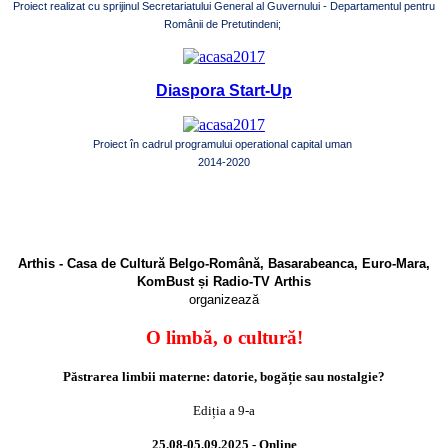
Proiect realizat cu sprijinul Secretariatului General al Guvernului - Departamentul pentru
Românii de Pretutindeni;
Diaspora Start-Up
Proiect în cadrul programului operational capital uman
2014-2020
Arthis - Casa de Cultură Belgo-Română, Basarabeanca, Euro-Mara,
KomBust și Radio-TV Arthis
organizează
O limbă, o cultură!
Păstrarea limbii materne: datorie, bogăție sau nostalgie?
Ediția a 9-a
25.08-05.09.2025 - Online