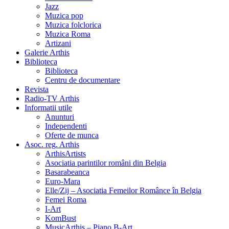
Jazz
Muzica pop
Muzica folclorica
Muzica Roma
Artizani
Galerie Arthis
Biblioteca
Biblioteca
Centru de documentare
Revista
Radio-TV Arthis
Informatii utile
Anunturi
Independenti
Oferte de munca
Asoc. reg. Arthis
ArthisArtists
Asociatia parintilor români din Belgia
Basarabeanca
Euro-Mara
Elle/Zij – Asociatia Femeilor Românce în Belgia
Femei Roma
I-Art
KomBust
MusicArthis – Piano B-Art