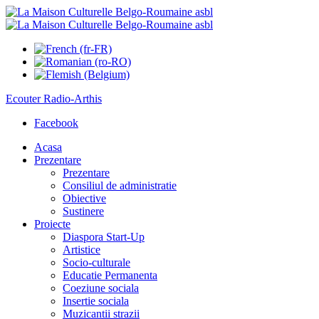
Ecouter
Radio-Arthis
Facebook
Acasa
Prezentare
Prezentare
Consiliul de administratie
Obiective
Sustinere
Proiecte
Diaspora Start-Up
Artistice
Socio-culturale
Educatie Permanenta
Coeziune sociala
Insertie sociala
Muzicantii strazii