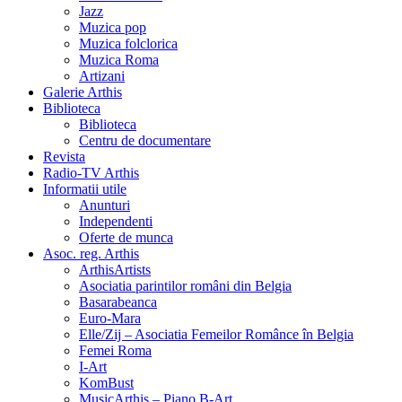
Jazz
Muzica pop
Muzica folclorica
Muzica Roma
Artizani
Galerie Arthis
Biblioteca
Biblioteca
Centru de documentare
Revista
Radio-TV Arthis
Informatii utile
Anunturi
Independenti
Oferte de munca
Asoc. reg. Arthis
ArthisArtists
Asociatia parintilor români din Belgia
Basarabeanca
Euro-Mara
Elle/Zij – Asociatia Femeilor Românce în Belgia
Femei Roma
I-Art
KomBust
MusicArthis – Piano B-Art