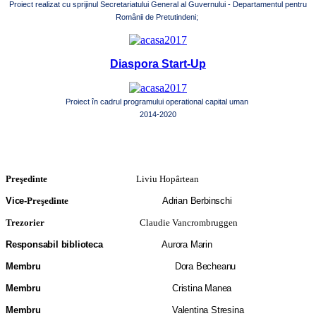
Proiect realizat cu sprijinul Secretariatului General al Guvernului - Departamentul pentru
Românii de Pretutindeni;
Diaspora Start-Up
Proiect în cadrul programului operational capital uman
2014-2020
Preşedinte
Liviu Hopârtean
Vice-
Preşedinte
Adrian Berbinschi
Trezorier
Claudie Vancrombruggen
Responsabil biblioteca
Aurora Marin
Membru
Dora Becheanu
Membru
Cristina Manea
Membru
Valentina Stresina