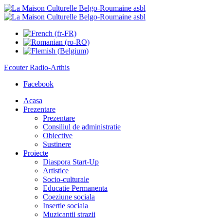
Ecouter
Radio-Arthis
Facebook
Acasa
Prezentare
Prezentare
Consiliul de administratie
Obiective
Sustinere
Proiecte
Diaspora Start-Up
Artistice
Socio-culturale
Educatie Permanenta
Coeziune sociala
Insertie sociala
Muzicantii strazii