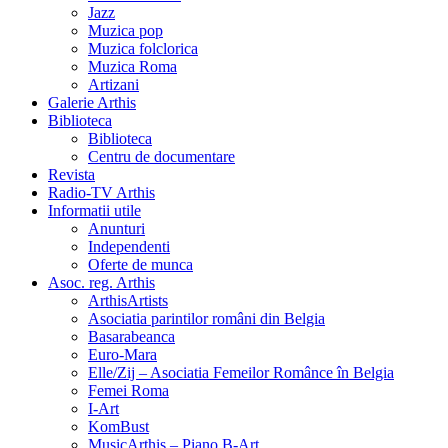
Jazz
Muzica pop
Muzica folclorica
Muzica Roma
Artizani
Galerie Arthis
Biblioteca
Biblioteca
Centru de documentare
Revista
Radio-TV Arthis
Informatii utile
Anunturi
Independenti
Oferte de munca
Asoc. reg. Arthis
ArthisArtists
Asociatia parintilor români din Belgia
Basarabeanca
Euro-Mara
Elle/Zij – Asociatia Femeilor Românce în Belgia
Femei Roma
I-Art
KomBust
MusicArthis – Piano B-Art