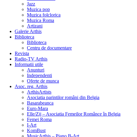
Jazz
Muzica pop
Muzica folclorica
Muzica Roma
Artizani
Galerie Arthis
Biblioteca
Biblioteca
Centru de documentare
Revista
Radio-TV Arthis
Informatii utile
Anunturi
Independenti
Oferte de munca
Asoc. reg. Arthis
ArthisArtists
Asociatia parintilor români din Belgia
Basarabeanca
Euro-Mara
Elle/Zij – Asociatia Femeilor Românce în Belgia
Femei Roma
I-Art
KomBust
MusicArthis – Piano B-Art