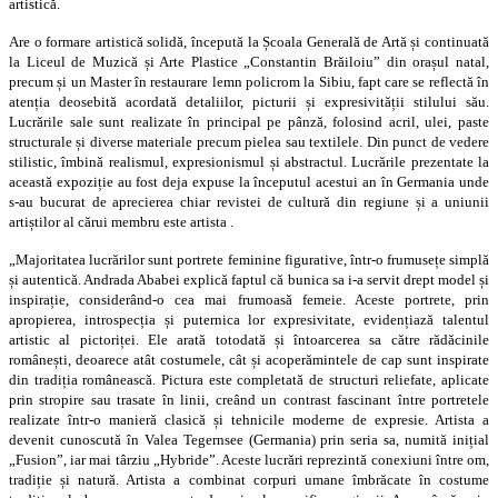
artistică.
Are o formare artistică solidă, începută la Școala Generală de Artă și continuată
la Liceul de Muzică și Arte Plastice „Constantin Brăiloiu” din orașul natal,
precum și un Master în restaurare lemn policrom la Sibiu, fapt care se reflectă în
atenția deosebită acordată detaliilor, picturii și expresivității stilului său.
Lucrările sale sunt realizate în principal pe pânză, folosind acril, ulei, paste
structurale și diverse materiale precum pielea sau textilele. Din punct de vedere
stilistic, îmbină realismul, expresionismul și abstractul. Lucrările prezentate la
această expoziție au fost deja expuse la începutul acestui an în Germania unde
s-au bucurat de aprecierea chiar revistei de cultură din regiune și a uniunii
artiștilor al cărui membru este artista .
„Majoritatea lucrărilor sunt portrete feminine figurative, într-o frumusețe simplă
și autentică. Andrada Ababei explică faptul că bunica sa i-a servit drept model și
inspirație, considerând-o cea mai frumoasă femeie. Aceste portrete, prin
apropierea, introspecția și puternica lor expresivitate, evidențiază talentul
artistic al pictoriței. Ele arată totodată și întoarcerea sa către rădăcinile
românești, deoarece atât costumele, cât și acoperămintele de cap sunt inspirate
din tradiția românească. Pictura este completată de structuri reliefate, aplicate
prin stropire sau trasate în linii, creând un contrast fascinant între portretele
realizate într-o manieră clasică și tehnicile moderne de expresie. Artista a
devenit cunoscută în Valea Tegernsee (Germania) prin seria sa, numită inițial
„Fusion”, iar mai târziu „Hybride”. Aceste lucrări reprezintă conexiuni între om,
tradiție și natură. Artista a combinat corpuri umane îmbrăcate în costume