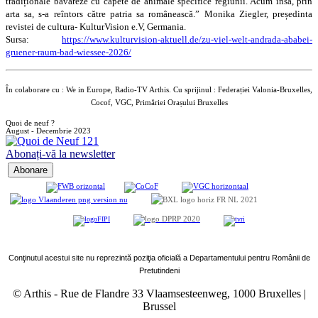
tradiționale bavareze cu capete de animale specifice regiunii. Acum însă, prin
arta sa, s-a reîntors către patria sa românească.” Monika Ziegler, președinta
revistei de cultura- KulturVision e.V, Germania.
Sursa:
https://www.kulturvision-aktuell.de/zu-viel-welt-andrada-ababei-
gruener-raum-bad-wiessee-2026/
În colaborare cu : We in Europe, Radio-TV Arthis. Cu sprijinul : Federației Valonia-Bruxelles,
Cocof, VGC, Primăriei Orașului Bruxelles
Quoi de neuf ?
August - Decembrie 2023
Abonați-vă la newsletter
Conţinutul acestui site nu reprezintă poziţia oficială a Departamentului pentru Românii de
Pretutindeni
© Arthis
-
Rue de Flandre 33 Vlaamsesteenweg, 1000 Bruxelles |
Brussel