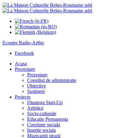
Ecouter
Radio-Arthis
Facebook
Acasa
Prezentare
Prezentare
Consiliul de administratie
Obiective
Sustinere
Proiecte
Diaspora Start-Up
Artistice
Socio-culturale
Educatie Permanenta
Coeziune sociala
Insertie sociala
Muzicantii strazii