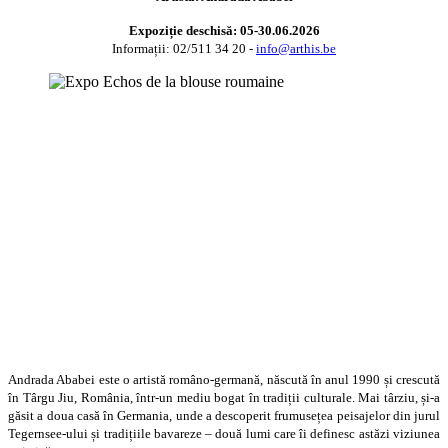
Expoziție deschisă: 05-30.06.2026
Informații: 02/511 34 20 -
info@arthis.be
Andrada Ababei este o artistă româno-germană, născută în anul 1990 și crescută
în Târgu Jiu, România, într-un mediu bogat în tradiții culturale. Mai târziu, și-a
găsit a doua casă în Germania, unde a descoperit frumusețea peisajelor din jurul
Tegernsee-ului și tradițiile bavareze – două lumi care îi definesc astăzi viziunea