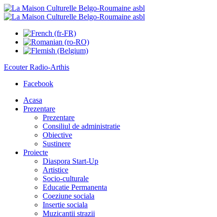
Ecouter
Radio-Arthis
Facebook
Acasa
Prezentare
Prezentare
Consiliul de administratie
Obiective
Sustinere
Proiecte
Diaspora Start-Up
Artistice
Socio-culturale
Educatie Permanenta
Coeziune sociala
Insertie sociala
Muzicantii strazii