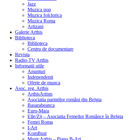
Jazz
Muzica pop
Muzica folclorica
Muzica Roma
Artizani
Galerie Arthis
Biblioteca
Biblioteca
Centru de documentare
Revista
Radio-TV Arthis
Informatii utile
Anunturi
Independenti
Oferte de munca
Asoc. reg. Arthis
ArthisArtists
Asociatia parintilor români din Belgia
Basarabeanca
Euro-Mara
Elle/Zij – Asociatia Femeilor Românce în Belgia
Femei Roma
I-Art
KomBust
MusicArthis – Piano B-Art