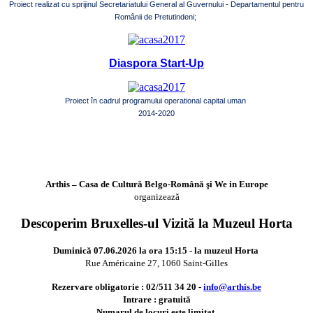
Proiect realizat cu sprijinul Secretariatului General al Guvernului - Departamentul pentru
Românii de Pretutindeni;
Diaspora Start-Up
Proiect în cadrul programului operational capital uman
2014-2020
Arthis – Casa de Cultură Belgo-Română şi We in Europe
organizează
Descoperim Bruxelles-ul Vizită la Muzeul Horta
Duminică 07.06.2026 la ora 15:15 - la muzeul Horta
Rue Américaine 27, 1060 Saint-Gilles
Rezervare obligatorie : 02/511 34 20 -
info@arthis.be
Intrare : gratuită
Numarul de locuri este limitat.