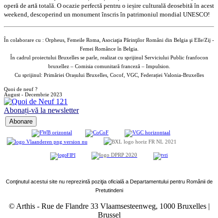
operă de artă totală. O ocazie perfectă pentru o ieșire culturală deosebită în acest
weekend, descoperind un monument înscris în patrimoniul mondial UNESCO!
În colaborare cu : Orpheus, Femeile Roma, Asociaţia Părinţilor Români din Belgia şi Elle/Zij -
Femei Românce în Belgia.
În cadrul proiectului Bruxelles se parle, realizat cu sprijinul Serviciului Public franfocon
bruxellez – Comisia comunitară franceză – Impulsion.
Cu sprijinul: Primăriei Orașului Bruxelles, Cocof, VGC, Federației Valonia-Bruxelles
Quoi de neuf ?
August - Decembrie 2023
Abonați-vă la newsletter
Conţinutul acestui site nu reprezintă poziţia oficială a Departamentului pentru Românii de
Pretutindeni
© Arthis
-
Rue de Flandre 33 Vlaamsesteenweg, 1000 Bruxelles |
Brussel