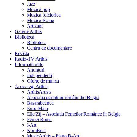
Jazz
Muzica pop
Muzica folclorica
Muzica Roma
Artizani
Galerie Arthis
Biblioteca
Biblioteca
Centru de documentare
Revista
Radio-TV Arthis
Informatii utile
Anunturi
Independenti
Oferte de munca
Asoc. reg. Arthis
ArthisArtists
Asociatia parintilor români din Belgia
Basarabeanca
Euro-Mara
Elle/Zij – Asociatia Femeilor Românce în Belgia
Femei Roma
I-Art
KomBust
MusicArthis – Piano B-Art