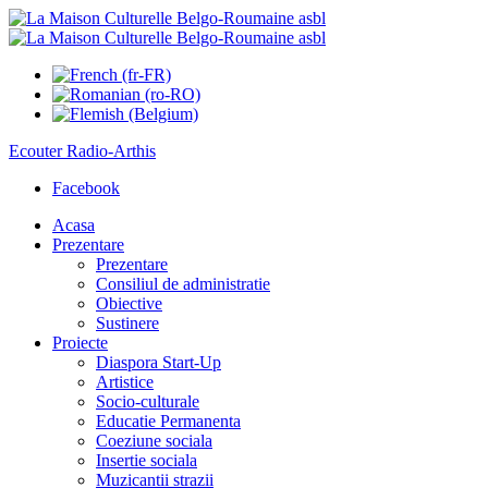
Ecouter
Radio-Arthis
Facebook
Acasa
Prezentare
Prezentare
Consiliul de administratie
Obiective
Sustinere
Proiecte
Diaspora Start-Up
Artistice
Socio-culturale
Educatie Permanenta
Coeziune sociala
Insertie sociala
Muzicantii strazii