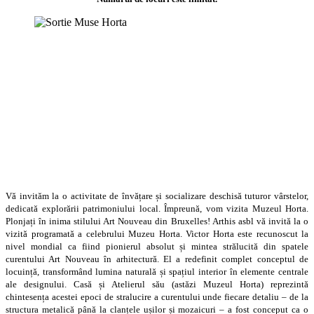
Vă invităm la o activitate de învățare și socializare deschisă tuturor vârstelor,
dedicată explorării patrimoniului local. Împreună, vom vizita Muzeul Horta.
Plonjați în inima stilului Art Nouveau din Bruxelles! Arthis asbl vă invită la o
vizită programată a celebrului Muzeu Horta. Victor Horta este recunoscut la
nivel mondial ca fiind pionierul absolut și mintea strălucită din spatele
curentului Art Nouveau în arhitectură. El a redefinit complet conceptul de
locuință, transformând lumina naturală și spațiul interior în elemente centrale
ale designului. Casă și Atelierul său (astăzi Muzeul Horta) reprezintă
chintesența acestei epoci de stralucire a curentului unde fiecare detaliu – de la
structura metalică până la clanțele ușilor și mozaicuri – a fost conceput ca o