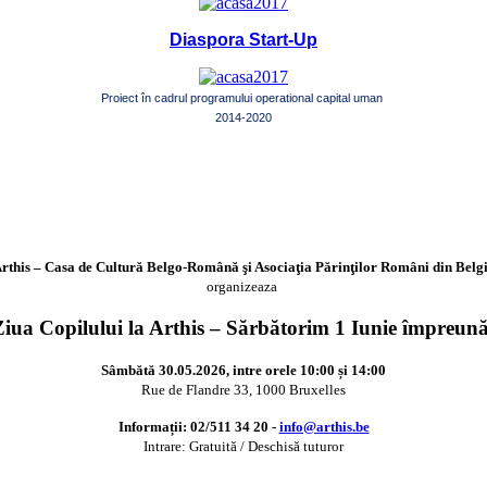
Diaspora Start-Up
Proiect în cadrul programului operational capital uman
2014-2020
rthis – Casa de Cultură Belgo-Română şi Asociaţia Părinţilor Români din Belg
organizeaza
Ziua Copilului la Arthis – Sărbătorim 1 Iunie împreună
Sâmbătă 30.05.2026, intre orele 10:00 și 14:00
Rue de Flandre 33, 1000 Bruxelles
Informații: 02/511 34 20 -
info@arthis.be
Intrare: Gratuită / Deschisă tuturor