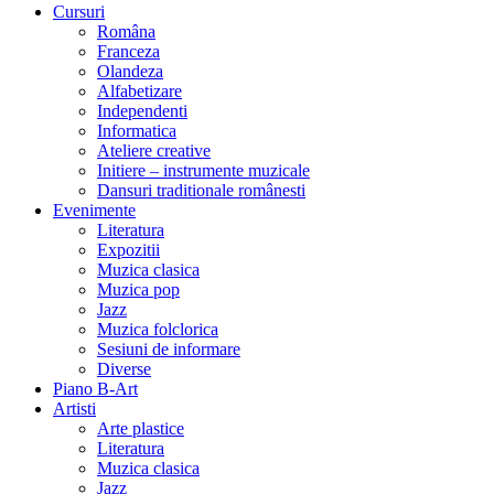
Cursuri
Româna
Franceza
Olandeza
Alfabetizare
Independenti
Informatica
Ateliere creative
Initiere – instrumente muzicale
Dansuri traditionale românesti
Evenimente
Literatura
Expozitii
Muzica clasica
Muzica pop
Jazz
Muzica folclorica
Sesiuni de informare
Diverse
Piano B-Art
Artisti
Arte plastice
Literatura
Muzica clasica
Jazz