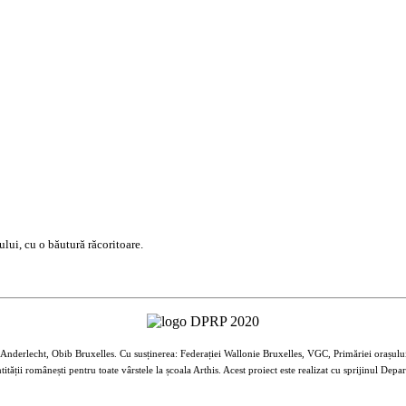
ului, cu o băutură răcoritoare.
Anderlecht, Obib Bruxelles. Cu susținerea: Federației Wallonie Bruxelles, VGC, Primăriei orașul
ității românești pentru toate vârstele la școala Arthis. Acest proiect este realizat cu sprijinul 