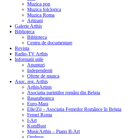
Muzica pop
Muzica folclorica
Muzica Roma
Artizani
Galerie Arthis
Biblioteca
Biblioteca
Centru de documentare
Revista
Radio-TV Arthis
Informatii utile
Anunturi
Independenti
Oferte de munca
Asoc. reg. Arthis
ArthisArtists
Asociatia parintilor români din Belgia
Basarabeanca
Euro-Mara
Elle/Zij – Asociatia Femeilor Românce în Belgia
Femei Roma
I-Art
KomBust
MusicArthis – Piano B-Art
Orpheus