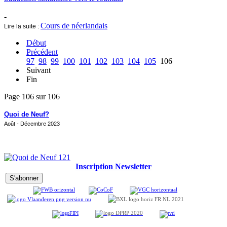
-
Cours de néerlandais
Lire la suite :
Début
Précédent
97
98
99
100
101
102
103
104
105
106
Suivant
Fin
Page 106 sur 106
Quoi de Neuf?
Août - Décembre 2023
Inscription Newsletter