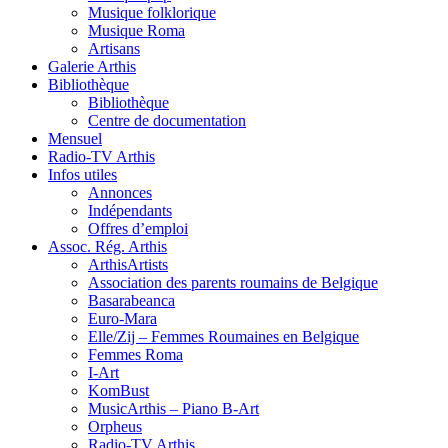
Musique folklorique
Musique Roma
Artisans
Galerie Arthis
Bibliothèque
Bibliothèque
Centre de documentation
Mensuel
Radio-TV Arthis
Infos utiles
Annonces
Indépendants
Offres d’emploi
Assoc. Rég. Arthis
ArthisArtists
Association des parents roumains de Belgique
Basarabeanca
Euro-Mara
Elle/Zij – Femmes Roumaines en Belgique
Femmes Roma
I-Art
KomBust
MusicArthis – Piano B-Art
Orpheus
Radio-TV Arthis