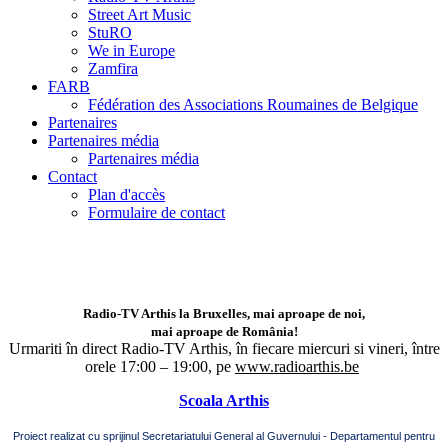
Street Art Music
StuRO
We in Europe
Zamfira
FARB
Fédération des Associations Roumaines de Belgique
Partenaires
Partenaires média
Partenaires média
Contact
Plan d'accès
Formulaire de contact
Radio-TV Arthis la Bruxelles, mai aproape de noi,
mai aproape de România!
Urmariti în direct Radio-TV Arthis,
în fiecare miercuri si vineri, între
orele 17:00 – 19:00, pe
www.radioarthis.be
Scoala Arthis
Proiect realizat cu sprijinul Secretariatului General al Guvernului - Departamentul pentru