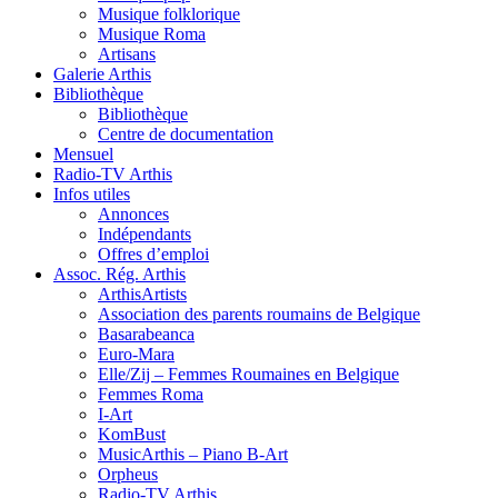
Musique folklorique
Musique Roma
Artisans
Galerie Arthis
Bibliothèque
Bibliothèque
Centre de documentation
Mensuel
Radio-TV Arthis
Infos utiles
Annonces
Indépendants
Offres d’emploi
Assoc. Rég. Arthis
ArthisArtists
Association des parents roumains de Belgique
Basarabeanca
Euro-Mara
Elle/Zij – Femmes Roumaines en Belgique
Femmes Roma
I-Art
KomBust
MusicArthis – Piano B-Art
Orpheus
Radio-TV Arthis