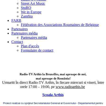
Street Art Music
StuRO
We in Europe
Zamfira
FARB
Fédération des Associations Roumaines de Belgique
Partenaires
Partenaires média
Partenaires média
Contact
Plan d'accès
Formulaire de contact
Radio-TV Arthis la Bruxelles, mai aproape de noi,
mai aproape de România!
Urmariti în direct Radio-TV Arthis,
în fiecare miercuri si vineri, între
orele 17:00 – 19:00, pe
www.radioarthis.be
Scoala Arthis
Proiect realizat cu sprijinul Secretariatului General al Guvernului - Departamentul pentru