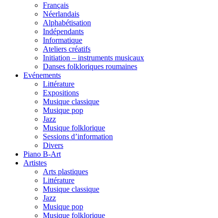
Français
Néerlandais
Alphabétisation
Indépendants
Informatique
Ateliers créatifs
Initiation – instruments musicaux
Danses folkloriques roumaines
Evénements
Littérature
Expositions
Musique classique
Musique pop
Jazz
Musique folklorique
Sessions d’information
Divers
Piano B-Art
Artistes
Arts plastiques
Littérature
Musique classique
Jazz
Musique pop
Musique folklorique