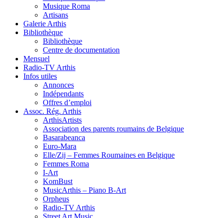
Musique Roma
Artisans
Galerie Arthis
Bibliothèque
Bibliothèque
Centre de documentation
Mensuel
Radio-TV Arthis
Infos utiles
Annonces
Indépendants
Offres d’emploi
Assoc. Rég. Arthis
ArthisArtists
Association des parents roumains de Belgique
Basarabeanca
Euro-Mara
Elle/Zij – Femmes Roumaines en Belgique
Femmes Roma
I-Art
KomBust
MusicArthis – Piano B-Art
Orpheus
Radio-TV Arthis
Street Art Music