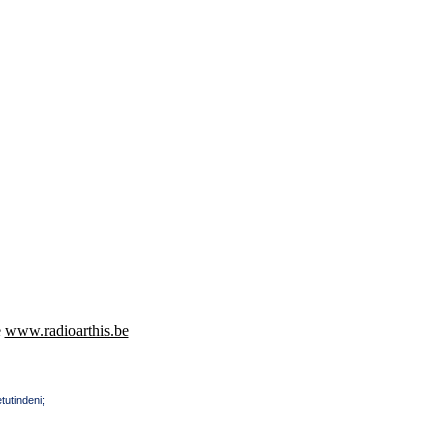
e
www.radioarthis.be
tutindeni;