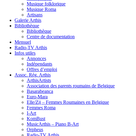
Musique folklorique
Musique Roma
Artisans
Galerie Arthis
Bibliothèque
Bibliothèque
Centre de documentation
Mensuel
Radio-TV Arthis
Infos utiles
Annonces
Indépendants
Offres d’emploi
Assoc. Rég. Arthis
ArthisArtists
Association des parents roumains de Belgique
Basarabeanca
Euro-Mara
Elle/Zij – Femmes Roumaines en Belgique
Femmes Roma
I-Art
KomBust
MusicArthis – Piano B-Art
Orpheus
Radio-TV Arthis