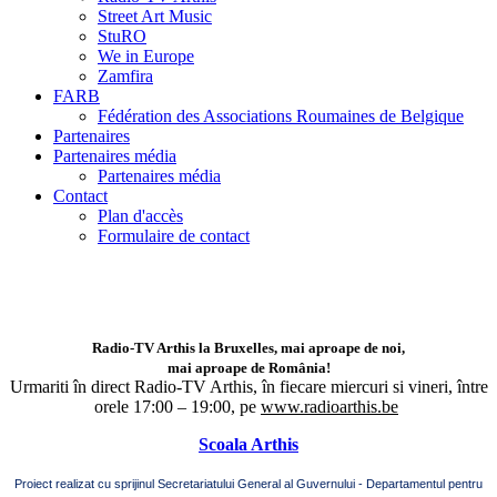
Street Art Music
StuRO
We in Europe
Zamfira
FARB
Fédération des Associations Roumaines de Belgique
Partenaires
Partenaires média
Partenaires média
Contact
Plan d'accès
Formulaire de contact
Radio-TV Arthis la Bruxelles, mai aproape de noi,
mai aproape de România!
Urmariti în direct Radio-TV Arthis,
în fiecare miercuri si vineri, între
orele 17:00 – 19:00, pe
www.radioarthis.be
Scoala Arthis
Proiect realizat cu sprijinul Secretariatului General al Guvernului - Departamentul pentru