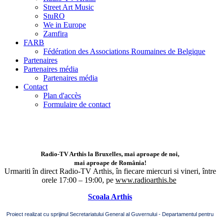
Street Art Music
StuRO
We in Europe
Zamfira
FARB
Fédération des Associations Roumaines de Belgique
Partenaires
Partenaires média
Partenaires média
Contact
Plan d'accès
Formulaire de contact
Radio-TV Arthis la Bruxelles, mai aproape de noi,
mai aproape de România!
Urmariti în direct Radio-TV Arthis,
în fiecare miercuri si vineri, între
orele 17:00 – 19:00, pe
www.radioarthis.be
Scoala Arthis
Proiect realizat cu sprijinul Secretariatului General al Guvernului - Departamentul pentru