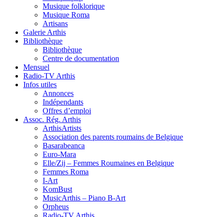
Musique folklorique
Musique Roma
Artisans
Galerie Arthis
Bibliothèque
Bibliothèque
Centre de documentation
Mensuel
Radio-TV Arthis
Infos utiles
Annonces
Indépendants
Offres d’emploi
Assoc. Rég. Arthis
ArthisArtists
Association des parents roumains de Belgique
Basarabeanca
Euro-Mara
Elle/Zij – Femmes Roumaines en Belgique
Femmes Roma
I-Art
KomBust
MusicArthis – Piano B-Art
Orpheus
Radio-TV Arthis