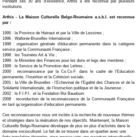
Pendant ses 30 ans d’existence, Arthis a été reconnue par plusieurs
institutions.
Arthis - La Maison Culturelle Belgo-Roumaine a.s.b.l. est reconnue
par :
1995 : la Province de Hainaut et par la Ville de Lessines ;
1996 : Wallonie-Bruxelles International ;
1998 : organisation générale d'éducation permanente dans la catégorie
service par la Communauté Française ;
1998 : les Tournées Art & Vie ;
1999 : le Ministère des Finances pour les dons et legs des membres ;
1999 : le Service de la Promotion des Lettres ;
2000 : reconnaissance par la Co.Co.F. dans le cadre de l’Education
permanente, l’Insertion et la Cohésion sociale;
2001 : la Ville de Bruxelles - l’Echevinat de l’Egalité des Chances et de la
Solidarité Internationale, de l’Instruction publique et de la Jeunesse ;
2002 : le F.I.P.I. et la Fondation Roi Baudouin
2008 : reconduction de la reconnaissance de la Communauté Française
en tant qu’organisation d’éducation permanente.
Ces reconnaissances nous ont incités à la recherche de nouveaux thèmes
et stratégies dans la réalisation de nos objectifs. Maintenant, la Maison
Culturelle Belgo-Roumaine développe de plus en plus d’activités dans le
domaine socioculturel. Le fait de se trouver dans un quartier avec une
forte population étrangère, nous pousse vers une ouverture interculturelle,