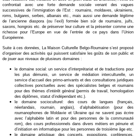
confrontait avec une forte demande sociale venant des vagues
successives de l’immigration de l’Est : roumains, moldaves, ukrainiens,
roms, bulgares, serbes, albanais etc., mais aussi une demande légitime
de l’ancienne diaspora (ou l’exil) formée bien sûr de roumains, juifs,
saxons, hongrois etc. de préserver leur culture et la présenter comme une
richesse pour l’Europe en vue de l’entrée de ce pays dans l’Union
Européenne.
Suite à ces données, La Maison Culturelle Belgo-Roumaine s’est proposé
d’organiser des activités qui puissent satisfaire les goûts de son public et
de jouer aux niveaux de plusieurs domaines :
le domaine social: un service d’interprétariat et de traductions pour
les plus démunis, un service de médiation interculturelle, un
service d’accueil des primo-arrivants et des consultations juridiques
collectives ponctuelles avec des spécialistes belges et roumains
pour des thèmes d’intérêt général (permis de travail, homologation
des diplômes, statut d’indépendant etc.).
le domaine socioculturel: des cours de langues (français,
néerlandais, roumain, anglais), d’alphabétisation (pour des
roumanophones de Moldavie et Ukraine qui ne savent pas écrire
avec l’alphabète latin et pour des personnes de la communauté
rom), des cours professionnels dans divers métiers en pénurie et
d’initiation en informatique pour les personnes de troisième âge etc.
le domaine artistique: des concerts, expositions, conférences,