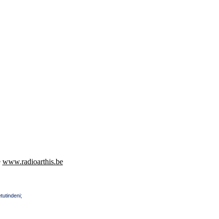
e
www.radioarthis.be
tutindeni;