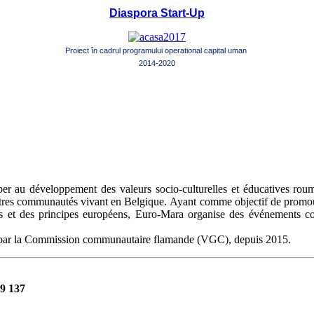
Diaspora Start-Up
Proiect în cadrul programului operational capital uman
2014-2020
per au développement des valeurs socio-culturelles et éducatives rou
autres communautés vivant en Belgique.
Ayant comme objectif de promouvo
idées et des principes européens, Euro-Mara organise des événements c
le, par la Commission communautaire flamande (VGC), depuis 2015.
99 137