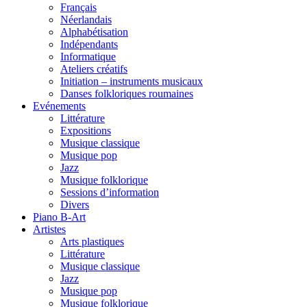
Français
Néerlandais
Alphabétisation
Indépendants
Informatique
Ateliers créatifs
Initiation – instruments musicaux
Danses folkloriques roumaines
Evénements
Littérature
Expositions
Musique classique
Musique pop
Jazz
Musique folklorique
Sessions d’information
Divers
Piano B-Art
Artistes
Arts plastiques
Littérature
Musique classique
Jazz
Musique pop
Musique folklorique