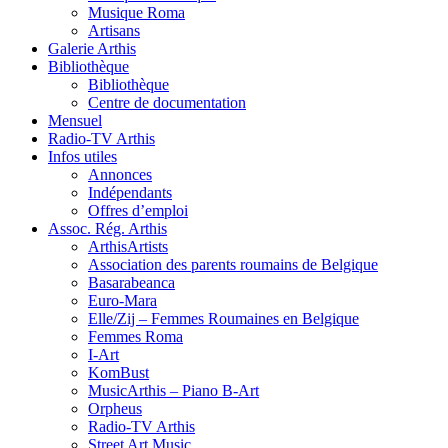
Musique Roma
Artisans
Galerie Arthis
Bibliothèque
Bibliothèque
Centre de documentation
Mensuel
Radio-TV Arthis
Infos utiles
Annonces
Indépendants
Offres d’emploi
Assoc. Rég. Arthis
ArthisArtists
Association des parents roumains de Belgique
Basarabeanca
Euro-Mara
Elle/Zij – Femmes Roumaines en Belgique
Femmes Roma
I-Art
KomBust
MusicArthis – Piano B-Art
Orpheus
Radio-TV Arthis
Street Art Music