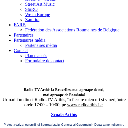
Street Art Music
StuRO
We in Europe
Zamfira
FARB
Fédération des Associations Roumaines de Belgique
Partenaires
Partenaires média
Partenaires média
Contact
Plan d'accès
Formulaire de contact
Radio-TV Arthis la Bruxelles, mai aproape de noi,
mai aproape de România!
Urmariti în direct Radio-TV Arthis,
în fiecare miercuri si vineri, între
orele 17:00 – 19:00, pe
www.radioarthis.be
Scoala Arthis
Proiect realizat cu sprijinul Secretariatului General al Guvernului - Departamentul pentru