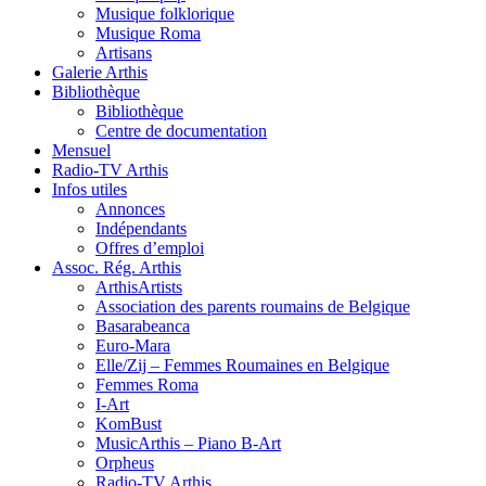
Musique folklorique
Musique Roma
Artisans
Galerie Arthis
Bibliothèque
Bibliothèque
Centre de documentation
Mensuel
Radio-TV Arthis
Infos utiles
Annonces
Indépendants
Offres d’emploi
Assoc. Rég. Arthis
ArthisArtists
Association des parents roumains de Belgique
Basarabeanca
Euro-Mara
Elle/Zij – Femmes Roumaines en Belgique
Femmes Roma
I-Art
KomBust
MusicArthis – Piano B-Art
Orpheus
Radio-TV Arthis