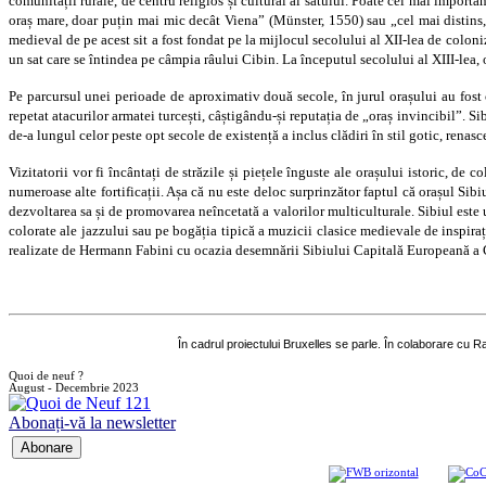
comunității rurale, de centru religios și cultural al satului. Poate cel mai importa
oraș mare, doar puțin mai mic decât Viena” (Münster, 1550) sau „cel mai distins, 
medieval de pe acest sit a fost fondat pe la mijlocul secolului al XII-lea de colo
un sat care se întindea pe câmpia râului Cibin. La începutul secolului al XIII-lea, 
Pe parcursul unei perioade de aproximativ două secole, în jurul orașului au fost co
repetat atacurilor armatei turcești, câștigându-și reputația de „oraș invincibil”. Si
de-a lungul celor peste opt secole de existență a inclus clădiri în stil gotic, renasc
Vizitatorii vor fi încântați de străzile și piețele înguste ale orașului istoric, de
numeroase alte fortificații. Așa că nu este deloc surprinzător faptul că orașul Si
dezvoltarea sa și de promovarea neîncetată a valorilor multiculturale. Sibiul este un
colorate ale jazzului sau pe bogăția tipică a muzicii clasice medievale de inspirație
realizate de Hermann Fabini cu ocazia desemnării Sibiului Capitală Europeană a 
În cadrul proiectului Bruxelles se parle. În colaborare cu 
Quoi de neuf ?
August - Decembrie 2023
Abonați-vă la newsletter