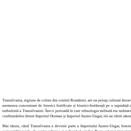
Transilvania, regiune de coline din centrul României, are un peisaj cultural deose
asemenea concentrare de biserici fortificate și biserici-fortăreață pe o suprafață a
turbulentă a Transilvaniei. Într-o perioadă în care tehnologia militară era rudiment
confruntărilor dintre Imperiul Otoman și Imperiul Austro-Ungar, ele au oferit săteni
Mai târziu, când Transilvania a devenit parte a Imperiului Austro-Ungar, biseric