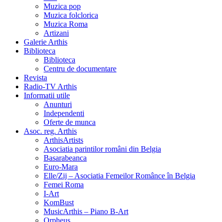
Muzica pop
Muzica folclorica
Muzica Roma
Artizani
Galerie Arthis
Biblioteca
Biblioteca
Centru de documentare
Revista
Radio-TV Arthis
Informatii utile
Anunturi
Independenti
Oferte de munca
Asoc. reg. Arthis
ArthisArtists
Asociatia parintilor români din Belgia
Basarabeanca
Euro-Mara
Elle/Zij – Asociatia Femeilor Românce în Belgia
Femei Roma
I-Art
KomBust
MusicArthis – Piano B-Art
Orpheus