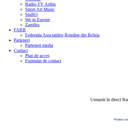
Radio-TV Arthis
Street Art Music
StuRO
We in Europe
Zamfira
FARB
Federatia Asociatiilor Române din Belgia
Parteneri
Parteneri media
Contact
Plan de acces
Formular de contact
Urmariti în direct R
Proiect re