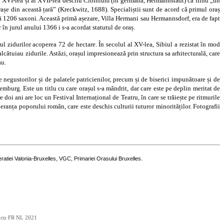
le al XVI-lea și al XVII-lea descriu Cibinium (în germană, Hermannstadt) ca fiind „un
așe din această țară” (Kreckwitz, 1688). Specialiștii sunt de acord că primul oraș
upă 1206 saxoni. Această primă așezare, Villa Hermani sau Hermannsdorf, era de fapt
în jurul anului 1366 i s-a acordat statutul de oraș.
rul zidurilor acoperea 72 de hectare. În secolul al XV-lea, Sibiul a rezistat în mod
alcătuiau zidurile. Astăzi, orașul impresionează prin structura sa arhitecturală, care
au.
le negustorilor și de palatele patricienilor, precum și de biserici impunătoare și de
mburg. Este un titlu cu care orașul s-a mândrit, dar care este pe deplin meritat de
 doi ani are loc un Festival Internațional de Teatru, în care se trăiește pe ritmurile
oleranța poporului român, care este deschis culturii tuturor minorităților. Fotografii
ratiei Valonia-Bruxelles, VGC, Primariei Orasului Bruxelles.