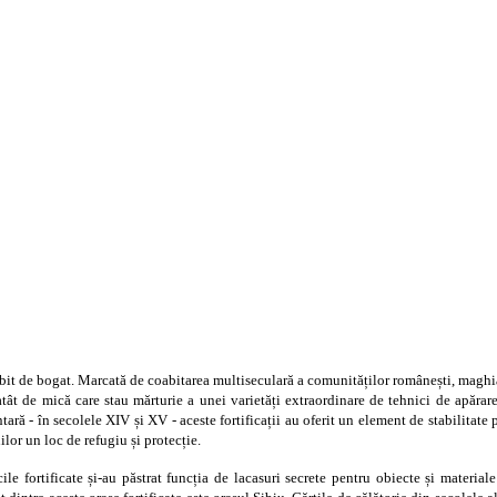
bit de bogat. Marcată de coabitarea multiseculară a comunităților românești, maghiare
tât de mică care stau mărturie a unei varietăți extraordinare de tehnici de apărare. 
ară - în secolele XIV și XV - aceste fortificații au oferit un element de stabilitate 
lor un loc de refugiu și protecție.
ile fortificate și-au păstrat funcția de lacasuri secrete pentru obiecte și materia