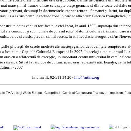
nt dintre aceste orașe fortificate este orașul Sibiu. Cărțile de călătorie din secole
mai mare și mai frumos dintre cele șapte orașe germane și dintre toate celelalte or
nizatori germani, denumiți în documentele istorice teutoni, flamanzi și latini, iar d
orașul s-a extins pentru a include zona în care se află acum Biserica Evanghelică, iar 
nstruite patru centuri fortificate, astfel încât, în anul 1500, suprafața din interio
biul era cunoscut și sub numele de „orașul roșu”, datorită culorii cărămizilor care îi 
entist, baroc și clasic, precum și, mai recent, în stil neoclasic, neogotic și Art Nouve
 colțurile pitorești, de casele modeste ale meșteșugarilor, de locuințele somptuoase a
biu a fost numit Capitală Culturală Europeană în 2007, în același timp cu orașul Luxe
 oraș cu o arhitectură de excepție, un important centru universitar în care la fiecare
 săsească. Situat la răscruce de culturi, acest oraș reprezintă atât bogăția, cât și t
Culturii - 2007
Informații: 02/511 34 20 -
info@arthis.org
Radio-TV Arthis și We in Europe. Cu sprijinul : Comisiei Comunitare Franceze - Impulsion, Fede