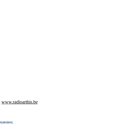
e
www.radioarthis.be
tutindeni;