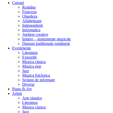
Cursuri
Româna
Franceza
Olandeza
Alfabetizare
Independenti
Informatica
Ateliere creative
Initiere – instrumente muzicale
Dansuri traditionale românesti
Evenimente
Literatura
Expozitii
Muzica clasica
Muzica pop
Jazz
Muzica folclorica
Sesiuni de informare
Diverse
Piano B-Art
Artisti
Arte plastice
Literatura
Muzica clasica
Jazz