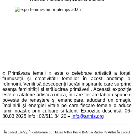
« Primăvara femeii » este o celebrare artistică a forței,
frumuseții și creativității femeilor în acest anotimp al
reînnoirii. Veniți să descoperiți lucrări inspirante care surprind
esența feminității și strălucirea primăverii. Această expoziție
este o călătorie artistică unică, în care fiecare tablou spune o
poveste de renaștere și emancipare, aducând un omagiu
împlinirii și energiei vitale pe care fiecare femeie o aduce
lumii noastre prin culoare si talent. Expoziție deschisă: 06-
30.03.2025 Info : 02/511 34 20 –
info@arthis.org
În cadrul Elle/Zij. În colaborare cu : MusicArthis Piano B-Art și Radio-TV Arthis În cadrul