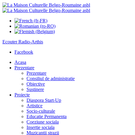
Ecouter
Radio-Arthis
Facebook
Acasa
Prezentare
Prezentare
Consiliul de administratie
Obiective
Sustinere
Proiecte
Diaspora Start-Up
Artistice
Socio-culturale
Educatie Permanenta
Coeziune sociala
Insertie sociala
Muzicantii strazii