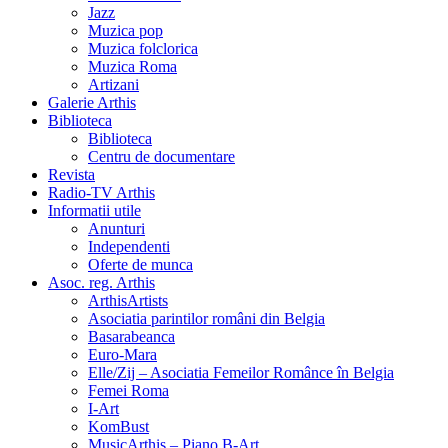
Jazz
Muzica pop
Muzica folclorica
Muzica Roma
Artizani
Galerie Arthis
Biblioteca
Biblioteca
Centru de documentare
Revista
Radio-TV Arthis
Informatii utile
Anunturi
Independenti
Oferte de munca
Asoc. reg. Arthis
ArthisArtists
Asociatia parintilor români din Belgia
Basarabeanca
Euro-Mara
Elle/Zij – Asociatia Femeilor Românce în Belgia
Femei Roma
I-Art
KomBust
MusicArthis – Piano B-Art