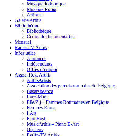
Musique folklorique
Musique Roma
Artisans
Galerie Arthis
Bibliothèque
Bibliothèque
Centre de documentation
Mensuel
Radio-TV Arthis
Infos utiles
Annonces
Indépendants
Offres d’emploi
Assoc. Rég. Arthis
ArthisArtists
Association des parents roumains de Belgique
Basarabeanca
Euro-Mara
Elle/Zij – Femmes Roumaines en Belgique
Femmes Roma
I-Art
KomBust
MusicArthis – Piano B-Art
Orpheus
Radio-TV Arthis