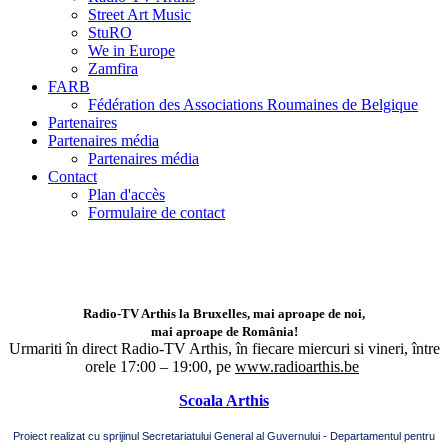
Street Art Music
StuRO
We in Europe
Zamfira
FARB
Fédération des Associations Roumaines de Belgique
Partenaires
Partenaires média
Partenaires média
Contact
Plan d'accès
Formulaire de contact
Radio-TV Arthis la Bruxelles, mai aproape de noi,
mai aproape de România!
Urmariti în direct Radio-TV Arthis,
în fiecare miercuri si vineri, între
orele 17:00 – 19:00, pe
www.radioarthis.be
Scoala Arthis
Proiect realizat cu sprijinul Secretariatului General al Guvernului - Departamentul pentru