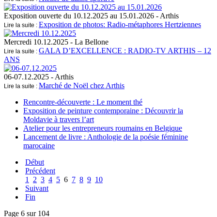
Exposition ouverte du 10.12.2025 au 15.01.2026
- Arthis
Exposition de photos: Radio-métaphores Hertziennes
Lire la suite :
Mercredi 10.12.2025
- La Bellone
GALA D’EXCELLENCE : RADIO-TV ARTHIS – 12
Lire la suite :
ANS
06-07.12.2025
- Arthis
Marché de Noël chez Arthis
Lire la suite :
Rencontre-découverte : Le moment thé
Exposition de peinture contemporaine : Découvrir la
Moldavie à travers l’art
Atelier pour les entrepreneurs roumains en Belgique
Lancement de livre : Anthologie de la poésie féminine
marocaine
Début
Précédent
1
2
3
4
5
6
7
8
9
10
Suivant
Fin
Page 6 sur 104