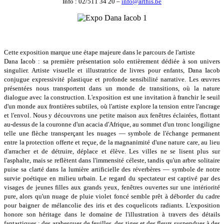
Info : 02/511 34 20 –
info@arthis.be
Cette exposition marque une étape majeure dans le parcours de l'artiste
Dana Iacob : sa première présentation solo entièrement dédiée à son univers
singulier. Artiste visuelle et illustratrice de livres pour enfants, Dana Iacob
conjugue expressivité plastique et profonde sensibilité narrative. Les œuvres
présentées nous transportent dans un monde de transitions, où la nature
dialogue avec la construction. L'exposition est une invitation à franchir le seuil
d'un monde aux frontières subtiles, où l'artiste explore la tension entre l'ancrage
et l'envol. Nous y découvrons une petite maison aux fenêtres éclairées, flottant
au-dessus de la couronne d'un acacia d'Afrique, au sommet d'un tronc longiligne
telle une flèche transperçant les nuages — symbole de l'échange permanent
entre la protection offerte et reçue, de la magnanimité d'une nature care, au lieu
d'arracher et de détruire, déplace et élève. Les villes ne se lisent plus sur
l'asphalte, mais se reflètent dans l'immensité céleste, tandis qu'un arbre solitaire
puise sa clarté dans la lumière artificielle des réverbères — symbole de notre
survie poétique en milieu urbain. Le regard du spectateur est captivé par des
visages de jeunes filles aux grands yeux, fenêtres ouvertes sur une intériorité
pure, alors qu'un nuage de pluie violet foncé semble prêt à déborder du cadre
pour baigner de mélancolie des iris et des coquelicots radiants. L'exposition
honore son héritage dans le domaine de l'illustration à travers des détails
fantastiques : des arabesques de feuilles, des tiges et des fleurs suspendues à des