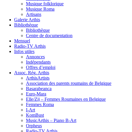
Musique folklorique
Musique Roma
Artisans
Galerie Arthis
Bibliothèque
Bibliothèque
Centre de documentation
Mensuel
Radio-TV Arthis
Infos utiles
Annonces
Indépendants
Offres d’emploi
Assoc. Rég. Arthis
ArthisArtists
Association des parents roumains de Belgique
Basarabeanca
Euro-Mara
Elle/Zij – Femmes Roumaines en Belgique
Femmes Roma
I-Art
KomBust
MusicArthis – Piano B-Art
Orpheus
Radio-TV Arthis