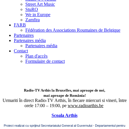
Street Art Music
StuRO
We in Europe
Zamfira
FARB
Fédération des Associations Roumaines de Belgique
Partenaires
Partenaires média
Partenaires média
Contact
Plan d'accès
Formulaire de contact
Radio-TV Arthis la Bruxelles, mai aproape de noi,
mai aproape de România!
Urmariti în direct Radio-TV Arthis,
în fiecare miercuri si vineri, între
orele 17:00 – 19:00, pe
www.radioarthis.be
Scoala Arthis
Proiect realizat cu sprijinul Secretariatului General al Guvernului - Departamentul pentru