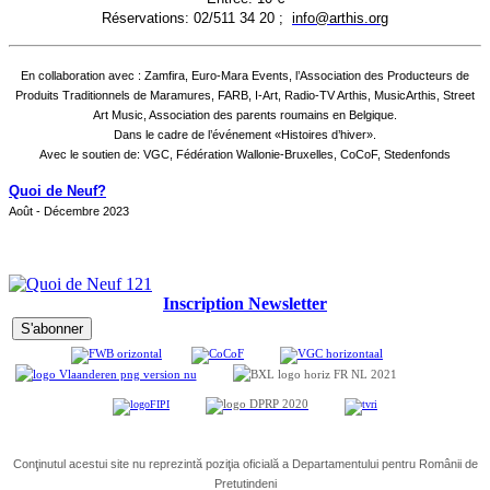
Réservations: 02/511 34 20 ;
info@arthis.org
En collaboration avec : Zamfira, Euro-Mara Events, l’Association des Producteurs de
Produits Traditionnels de Maramures, FARB, I-Art, Radio-TV Arthis, MusicArthis, Street
Art Music, Association des parents roumains en Belgique.
Dans le cadre de l’événement «Histoires d’hiver».
Avec le soutien de: VGC, Fédération Wallonie-Bruxelles, CoCoF, Stedenfonds
Quoi de Neuf?
Août - Décembre 2023
Inscription Newsletter
Conţinutul acestui site nu reprezintă poziţia oficială a Departamentului pentru Românii de
Pretutindeni