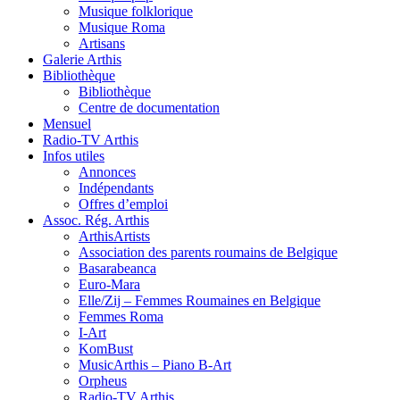
Musique folklorique
Musique Roma
Artisans
Galerie Arthis
Bibliothèque
Bibliothèque
Centre de documentation
Mensuel
Radio-TV Arthis
Infos utiles
Annonces
Indépendants
Offres d’emploi
Assoc. Rég. Arthis
ArthisArtists
Association des parents roumains de Belgique
Basarabeanca
Euro-Mara
Elle/Zij – Femmes Roumaines en Belgique
Femmes Roma
I-Art
KomBust
MusicArthis – Piano B-Art
Orpheus
Radio-TV Arthis