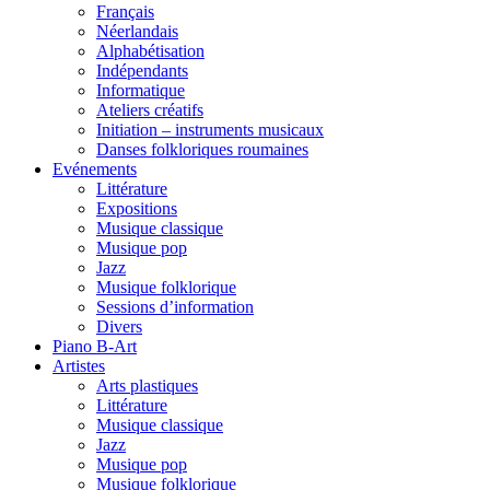
Français
Néerlandais
Alphabétisation
Indépendants
Informatique
Ateliers créatifs
Initiation – instruments musicaux
Danses folkloriques roumaines
Evénements
Littérature
Expositions
Musique classique
Musique pop
Jazz
Musique folklorique
Sessions d’information
Divers
Piano B-Art
Artistes
Arts plastiques
Littérature
Musique classique
Jazz
Musique pop
Musique folklorique