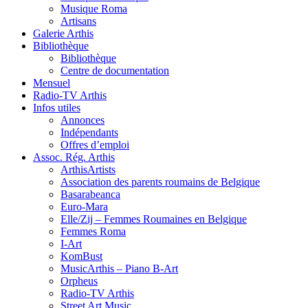
Musique Roma
Artisans
Galerie Arthis
Bibliothèque
Bibliothèque
Centre de documentation
Mensuel
Radio-TV Arthis
Infos utiles
Annonces
Indépendants
Offres d’emploi
Assoc. Rég. Arthis
ArthisArtists
Association des parents roumains de Belgique
Basarabeanca
Euro-Mara
Elle/Zij – Femmes Roumaines en Belgique
Femmes Roma
I-Art
KomBust
MusicArthis – Piano B-Art
Orpheus
Radio-TV Arthis
Street Art Music