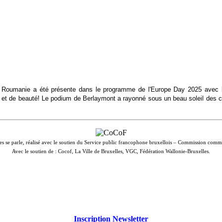
 Roumanie a été présente dans le programme de l'Europe Day 2025 avec le
e et de beauté! Le podium de Berlaymont a rayonné sous un beau soleil des 
les se parle, réalisé avec le soutien du Service public francophone bruxellois – Commission com
Avec le soutien de : Cocof, La Ville de Bruxelles, VGC, Fédération Wallonie-Bruxelles.
Inscription Newsletter