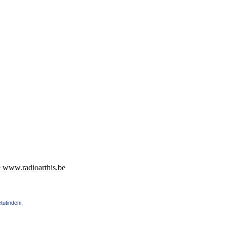
e
www.radioarthis.be
tutindeni;