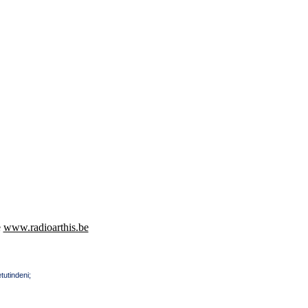
e
www.radioarthis.be
tutindeni;