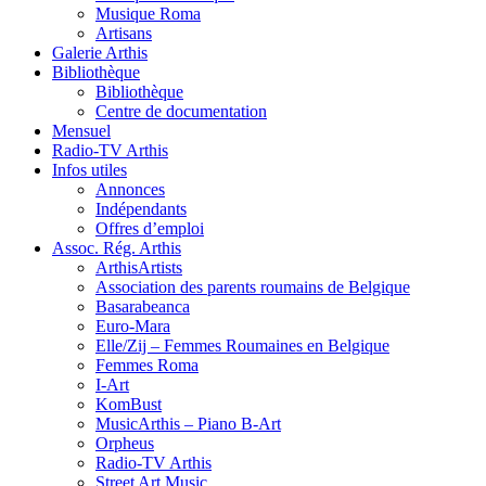
Musique Roma
Artisans
Galerie Arthis
Bibliothèque
Bibliothèque
Centre de documentation
Mensuel
Radio-TV Arthis
Infos utiles
Annonces
Indépendants
Offres d’emploi
Assoc. Rég. Arthis
ArthisArtists
Association des parents roumains de Belgique
Basarabeanca
Euro-Mara
Elle/Zij – Femmes Roumaines en Belgique
Femmes Roma
I-Art
KomBust
MusicArthis – Piano B-Art
Orpheus
Radio-TV Arthis
Street Art Music