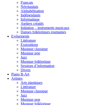
Français
Néerlandais
Alphabétisation
Indépendants
Informatique
Ateliers créatifs
Initiation – instruments musicaux
Danses folkloriques roumaines
Evénements
Littérature
Expositions
Musique classique
Musique pop
Jazz
Musique folklorique
Sessions d’information
Divers
Piano B-Art
Artistes
Arts plastiques
Littérature
Musique classique
Jazz
Musique pop
Musique folklorique