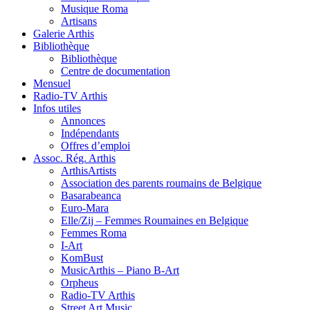
Musique Roma
Artisans
Galerie Arthis
Bibliothèque
Bibliothèque
Centre de documentation
Mensuel
Radio-TV Arthis
Infos utiles
Annonces
Indépendants
Offres d’emploi
Assoc. Rég. Arthis
ArthisArtists
Association des parents roumains de Belgique
Basarabeanca
Euro-Mara
Elle/Zij – Femmes Roumaines en Belgique
Femmes Roma
I-Art
KomBust
MusicArthis – Piano B-Art
Orpheus
Radio-TV Arthis
Street Art Music