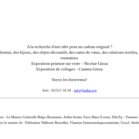
A la recherche d'une idée pour un cadeau original ?
essins, des bijoux, des objets décoratifs, des cartes de vœux, des créations textiles
roumaines.
Exposition peinture sur verre – Nicolae Groza
Exposition de collages – Carmen Groza
Soyez les bienvenus!
Info : 02/511 34 20 -
info@arthis.org
Arthis - La Maison Culturelle Belgo-Roumaine, Arthis Artists, Euro-Mara Events, Elle/Zij – Fem
vec le soutien de : Fédération Wallonie Bruxelles, Vlaamse Gemeenschapscommissie, Cocof, Steden