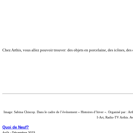
Chez Arthis, vous allez pouvoir trouver: des objets en porcelaine, des icônes, des d
Image: Sabina Chiscop. Dans le cadre de l’événement « Histoires d’hiver ». Organisé par : 
I-Art, Radio-TV Arthis. A
Quoi de Neuf?
Août - Décembre 2023