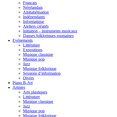
Français
Néerlandais
Alphabétisation
Indépendants
Informatique
Ateliers créatifs
Initiation – instruments musicaux
Danses folkloriques roumaines
Evénements
Littérature
Expositions
Musique classique
Musique pop
Jazz
Musique folklorique
Sessions d’information
Divers
Piano B-Art
Artistes
Arts plastiques
Littérature
Musique classique
Jazz
Musique pop
Musique folklorique