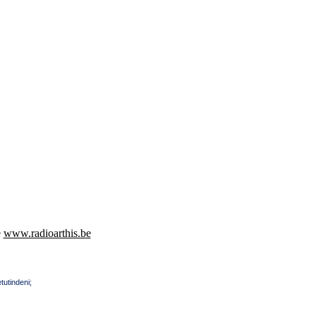
e
www.radioarthis.be
tutindeni;