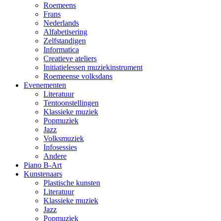
Roemeens
Frans
Nederlands
Alfabetisering
Zelfstandigen
Informatica
Creatieve ateliers
Initiatielessen muziekinstrument
Roemeense volksdans
Evenementen
Literatuur
Tentoonstellingen
Klassieke muziek
Popmuziek
Jazz
Volksmuziek
Infosessies
Andere
Piano B-Art
Kunstenaars
Plastische kunsten
Literatuur
Klassieke muziek
Jazz
Popmuziek