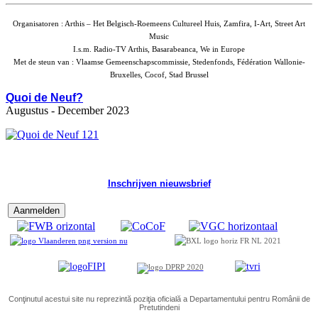
Organisatoren : Arthis – Het Belgisch-Roemeens Cultureel Huis, Zamfira, I-Art, Street Art
Music
I.s.m. Radio-TV Arthis, Basarabeanca, We in Europe
Met de steun van : Vlaamse Gemeenschapscommissie, Stedenfonds, Fédération Wallonie-
Bruxelles, Cocof, Stad Brussel
Quoi de Neuf?
Augustus - December 2023
Inschrijven nieuwsbrief
Conţinutul acestui site nu reprezintă poziţia oficială a Departamentului pentru Românii de
Pretutindeni