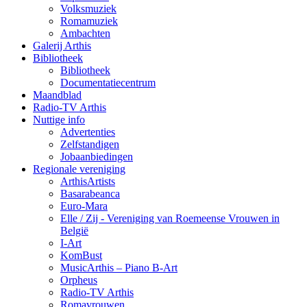
Volksmuziek
Romamuziek
Ambachten
Galerij Arthis
Bibliotheek
Bibliotheek
Documentatiecentrum
Maandblad
Radio-TV Arthis
Nuttige info
Advertenties
Zelfstandigen
Jobaanbiedingen
Regionale vereniging
ArthisArtists
Basarabeanca
Euro-Mara
Elle / Zij - Vereniging van Roemeense Vrouwen in
België
I-Art
KomBust
MusicArthis – Piano B-Art
Orpheus
Radio-TV Arthis
Romavrouwen