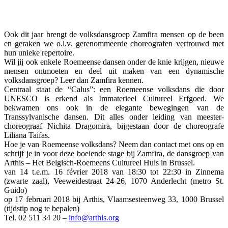
Ook dit jaar brengt de volksdansgroep Zamfira mensen op de been
en geraken we o.l.v. gerenommeerde choreografen vertrouwd met
hun unieke repertoire.
Wil jij ook enkele Roemeense dansen onder de knie krijgen, nieuwe
mensen ontmoeten en deel uit maken van een dynamische
volksdansgroep? Leer dan Zamfira kennen.
Centraal staat de “Calus”: een Roemeense volksdans die door
UNESCO is erkend als Immaterieel Cultureel Erfgoed. We
bekwamen ons ook in de elegante bewegingen van de
Transsylvanische dansen. Dit alles onder leiding van meester-
choreograaf Nichita Dragomira, bijgestaan door de choreografe
Liliana Taifas.
Hoe je van Roemeense volksdans? Neem dan contact met ons op en
schrijf je in voor deze boeiende stage bij Zamfira, de dansgroep van
Arthis – Het Belgisch-Roemeens Cultureel Huis in Brussel.
van 14 t.e.m. 16 février 2018 van 18:30 tot 22:30 in Zinnema
(zwarte zaal), Veeweidestraat 24-26, 1070 Anderlecht (metro St.
Guido)
op 17 februari 2018 bij Arthis, Vlaamsesteenweg 33, 1000 Brussel
(tijdstip nog te bepalen)
Tel. 02 511 34 20 –
info@arthis.org