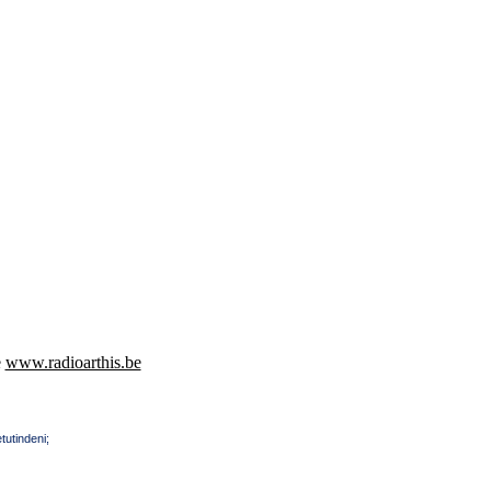
e
www.radioarthis.be
tutindeni;