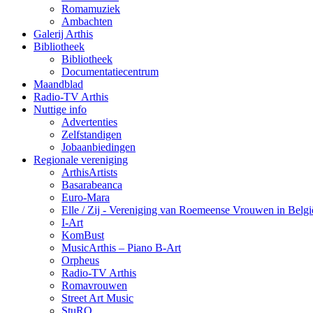
Romamuziek
Ambachten
Galerij Arthis
Bibliotheek
Bibliotheek
Documentatiecentrum
Maandblad
Radio-TV Arthis
Nuttige info
Advertenties
Zelfstandigen
Jobaanbiedingen
Regionale vereniging
ArthisArtists
Basarabeanca
Euro-Mara
Elle / Zij - Vereniging van Roemeense Vrouwen in Belgi
I-Art
KomBust
MusicArthis – Piano B-Art
Orpheus
Radio-TV Arthis
Romavrouwen
Street Art Music
StuRO