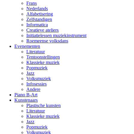
Frans
Nederlands
Alfabetisering
Zelfstandigen
Informatica
Creatieve ateliers
Initiatielessen muziekinstrument
Roemeense volksdans
Evenementen
Literatuur
Tentoonstellingen
Klassieke muziek
Popmuziek
Jazz
Volksmuziek
Infosessies
Andere
Piano B-Art
Kunstenaars
Plastische kunsten
Literatuur
Klassieke muziek
Jazz
Popmuziek
Volksmuziek