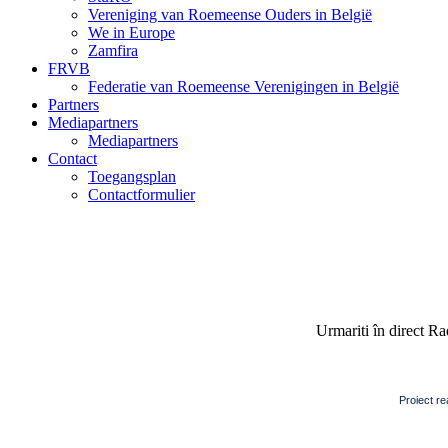
Vereniging van Roemeense Ouders in België
We in Europe
Zamfira
FRVB
Federatie van Roemeense Verenigingen in België
Partners
Mediapartners
Mediapartners
Contact
Toegangsplan
Contactformulier
Urmariti în direct R
Proiect re