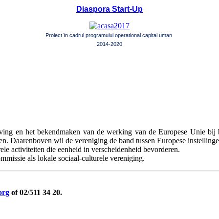
Diaspora Start-Up
Proiect în cadrul programului operational capital uman
2014-2020
ving en het bekendmaken van de werking van de Europese Unie bij bu
ten. Daarenboven wil de vereniging de band tussen Europese instellinge
ele activiteiten die eenheid in verscheidenheid bevorderen.
ssie als lokale sociaal-culturele vereniging.
org
of 02/511 34 20.