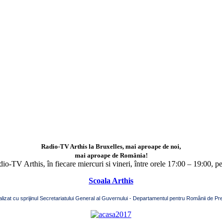
Radio-TV Arthis la Bruxelles, mai aproape de noi,
mai aproape de România!
adio-TV Arthis,
în fiecare miercuri si vineri, între orele 17:00 – 19:00, p
Scoala Arthis
alizat cu sprijinul Secretariatului General al Guvernului - Departamentul pentru Românii de Pre