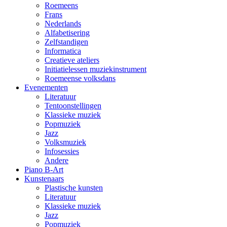
Roemeens
Frans
Nederlands
Alfabetisering
Zelfstandigen
Informatica
Creatieve ateliers
Initiatielessen muziekinstrument
Roemeense volksdans
Evenementen
Literatuur
Tentoonstellingen
Klassieke muziek
Popmuziek
Jazz
Volksmuziek
Infosessies
Andere
Piano B-Art
Kunstenaars
Plastische kunsten
Literatuur
Klassieke muziek
Jazz
Popmuziek