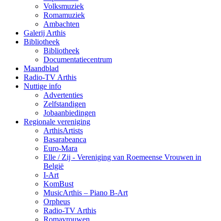
Volksmuziek
Romamuziek
Ambachten
Galerij Arthis
Bibliotheek
Bibliotheek
Documentatiecentrum
Maandblad
Radio-TV Arthis
Nuttige info
Advertenties
Zelfstandigen
Jobaanbiedingen
Regionale vereniging
ArthisArtists
Basarabeanca
Euro-Mara
Elle / Zij - Vereniging van Roemeense Vrouwen in
België
I-Art
KomBust
MusicArthis – Piano B-Art
Orpheus
Radio-TV Arthis
Romavrouwen