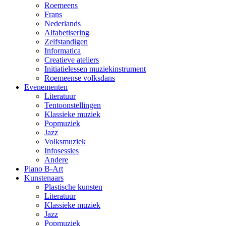
Roemeens
Frans
Nederlands
Alfabetisering
Zelfstandigen
Informatica
Creatieve ateliers
Initiatielessen muziekinstrument
Roemeense volksdans
Evenementen
Literatuur
Tentoonstellingen
Klassieke muziek
Popmuziek
Jazz
Volksmuziek
Infosessies
Andere
Piano B-Art
Kunstenaars
Plastische kunsten
Literatuur
Klassieke muziek
Jazz
Popmuziek