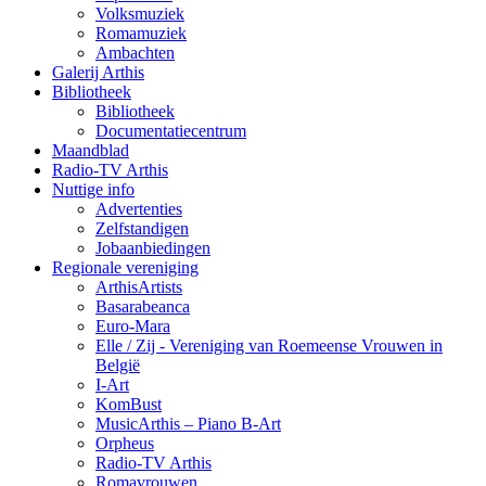
Volksmuziek
Romamuziek
Ambachten
Galerij Arthis
Bibliotheek
Bibliotheek
Documentatiecentrum
Maandblad
Radio-TV Arthis
Nuttige info
Advertenties
Zelfstandigen
Jobaanbiedingen
Regionale vereniging
ArthisArtists
Basarabeanca
Euro-Mara
Elle / Zij - Vereniging van Roemeense Vrouwen in
België
I-Art
KomBust
MusicArthis – Piano B-Art
Orpheus
Radio-TV Arthis
Romavrouwen