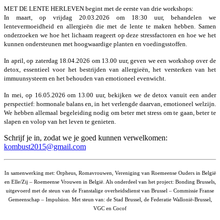
MET DE LENTE HERLEVEN begint met de eerste van drie workshops:
In maart, op vrijdag 20.03.2026 om 18:30 uur, behandelen we
lentevermoeidheid en allergieën die met de lente te maken hebben. Samen
onderzoeken we hoe het lichaam reageert op deze stressfactoren en hoe we het
kunnen ondersteunen met hoogwaardige planten en voedingsstoffen.
In april, op zaterdag 18.04.2026 om 13.00 uur, geven we een workshop over de
detox, essentieel voor het bestrijden van allergieën, het versterken van het
immuunsysteem en het behouden van emotioneel evenwicht.
In mei, op 16.05.2026 om 13.00 uur, bekijken we de detox vanuit een ander
perspectief: hormonale balans en, in het verlengde daarvan, emotioneel welzijn.
We hebben allemaal begeleiding nodig om beter met stress om te gaan, beter te
slapen en volop van het leven te genieten.
Schrijf je in, zodat we je goed kunnen verwelkomen:
kombust2015@gmail.com
In samenwerking met: Orpheus, Romavrouwen, Vereniging van Roemeense Ouders in België
en Elle/Zij – Roemeense Vrouwen in België. Als onderdeel van het project: Bonding Brussels,
uitgevoerd met de steun van de Franstalige overheidsdienst van Brussel – Commissie Franse
Gemeenschap – Impulsion. Met steun van: de Stad Brussel, de Federatie Wallonië-Brussel,
VGC en Cocof