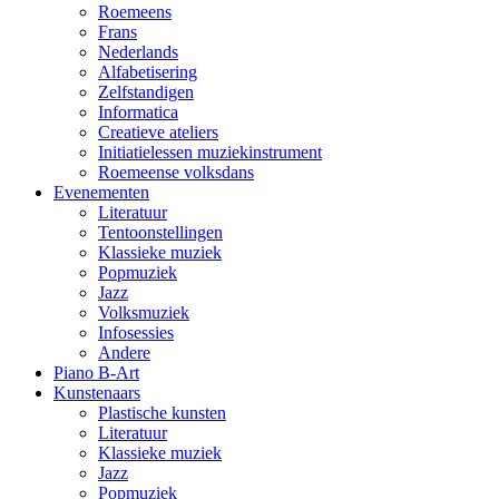
Roemeens
Frans
Nederlands
Alfabetisering
Zelfstandigen
Informatica
Creatieve ateliers
Initiatielessen muziekinstrument
Roemeense volksdans
Evenementen
Literatuur
Tentoonstellingen
Klassieke muziek
Popmuziek
Jazz
Volksmuziek
Infosessies
Andere
Piano B-Art
Kunstenaars
Plastische kunsten
Literatuur
Klassieke muziek
Jazz
Popmuziek