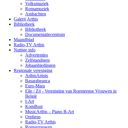
Volksmuziek
Romamuziek
Ambachten
Galerij Arthis
Bibliotheek
Bibliotheek
Documentatiecentrum
Maandblad
Radio-TV Arthis
Nuttige info
Advertenties
Zelfstandigen
Jobaanbiedingen
Regionale vereniging
ArthisArtists
Basarabeanca
Euro-Mara
Elle / Zij - Vereniging van Roemeense Vrouwen in
België
I-Art
KomBust
MusicArthis – Piano B-Art
Orpheus
Radio-TV Arthis
Romavrouwen