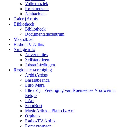
Volksmuziek
Romamuziek
Ambachten
Galerij Arthis
Bibliotheek
Bibliotheek
Documentatiecentrum
Maandblad
Radio-TV Arthis
Nuttige info
Advertenties
Zelfstandigen
Jobaanbiedingen
Regionale vereniging
ArthisArtists
Basarabeanca
Euro-Mara
Elle / Zij - Vereniging van Roemeense Vrouwen in
België
I-Art
KomBust
MusicArthis – Piano B-Art
Orpheus
Radio-TV Arthis
Romavrouwen