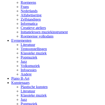
Roemeens
Frans
Nederlands
Alfabetisering
Zelfstandigen
Informatica
Creatieve ateliers
Initiatielessen muziekinstrument
Roemeense volksdans
Evenementen
Literatuur
Tentoonstellingen
Klassieke muziek
Popmuziek
Jazz
Volksmuziek
Infosessies
Andere
Piano B-Art
Kunstenaars
Plastische kunsten
Literatuur
Klassieke muziek
Jazz
Popmuziek