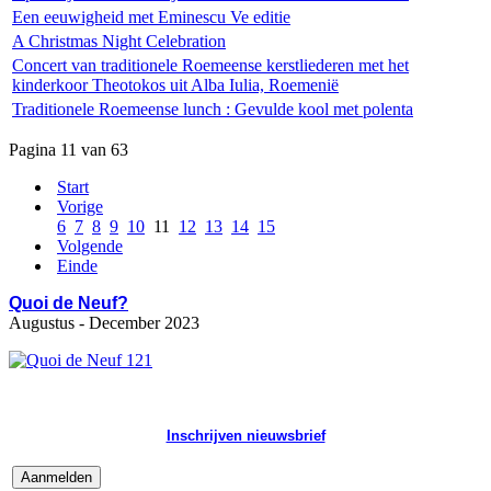
Een eeuwigheid met Eminescu Ve editie
A Christmas Night Celebration
Concert van traditionele Roemeense kerstliederen met het
kinderkoor Theotokos uit Alba Iulia, Roemenië
Traditionele Roemeense lunch : Gevulde kool met polenta
Pagina 11 van 63
Start
Vorige
6
7
8
9
10
11
12
13
14
15
Volgende
Einde
Quoi de Neuf?
Augustus - December 2023
Inschrijven nieuwsbrief