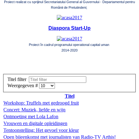
Proiect realizat cu sprijinul Secretariatului General al Guvernului - Departamentul pentru
Românii de Pretutindeni;
Diaspora Start-Up
Proiect în cadrul programului operational capital uman
2014-2020
Titel filter
Weergegeven #
Titel
Workshop: Truffels met gedroogd fruit
Concert: Muziek, liefde en wijn
Ontmoeting met Lola Lafon
Vrouwen en digitale opleidingen
Tentoonstelling: Het gevoel voor kleur
Open bijeenkomst met journalisten van Radio-TV Arthis!