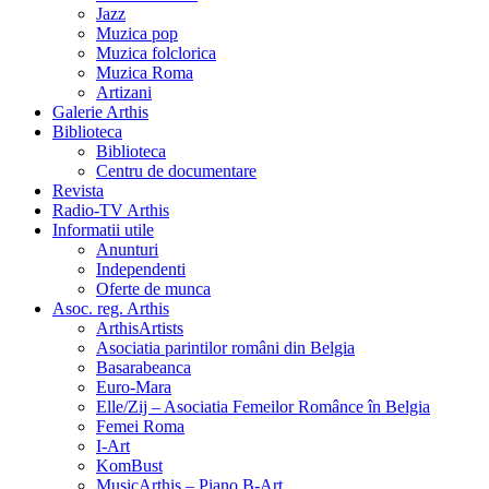
Jazz
Muzica pop
Muzica folclorica
Muzica Roma
Artizani
Galerie Arthis
Biblioteca
Biblioteca
Centru de documentare
Revista
Radio-TV Arthis
Informatii utile
Anunturi
Independenti
Oferte de munca
Asoc. reg. Arthis
ArthisArtists
Asociatia parintilor români din Belgia
Basarabeanca
Euro-Mara
Elle/Zij – Asociatia Femeilor Românce în Belgia
Femei Roma
I-Art
KomBust
MusicArthis – Piano B-Art