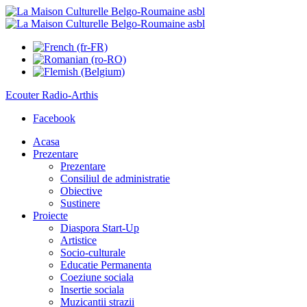
Ecouter
Radio-Arthis
Facebook
Acasa
Prezentare
Prezentare
Consiliul de administratie
Obiective
Sustinere
Proiecte
Diaspora Start-Up
Artistice
Socio-culturale
Educatie Permanenta
Coeziune sociala
Insertie sociala
Muzicantii strazii