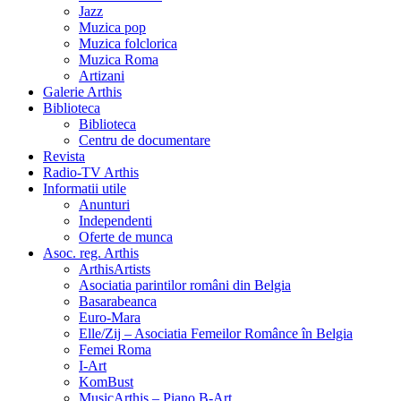
Jazz
Muzica pop
Muzica folclorica
Muzica Roma
Artizani
Galerie Arthis
Biblioteca
Biblioteca
Centru de documentare
Revista
Radio-TV Arthis
Informatii utile
Anunturi
Independenti
Oferte de munca
Asoc. reg. Arthis
ArthisArtists
Asociatia parintilor români din Belgia
Basarabeanca
Euro-Mara
Elle/Zij – Asociatia Femeilor Românce în Belgia
Femei Roma
I-Art
KomBust
MusicArthis – Piano B-Art