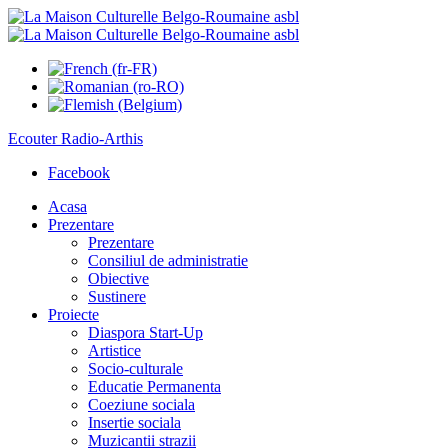
Ecouter
Radio-Arthis
Facebook
Acasa
Prezentare
Prezentare
Consiliul de administratie
Obiective
Sustinere
Proiecte
Diaspora Start-Up
Artistice
Socio-culturale
Educatie Permanenta
Coeziune sociala
Insertie sociala
Muzicantii strazii