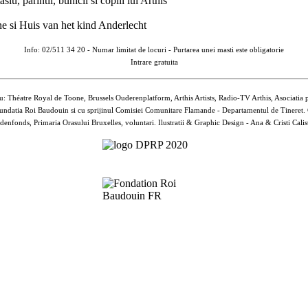
 parintii, bunicii si copiii lui Arthis
e si Huis van het kind Anderlecht
Info: 02/511 34 20 -
Numar limitat de locuri - Purtarea unei masti este obligatorie
Intrare gratuita
u: Théatre Royal de Toone, Brussels Ouderenplatform, Arthis Artists, Radio-TV Arthis, Asociatia 
de Fundatia Roi Baudouin si cu sprijinul Comisiei Comunitare Flamande - Departamentul de Tinere
denfonds, Primaria Orasului Bruxelles, voluntari. Ilustratii & Graphic Design - Ana & Cristi Calis