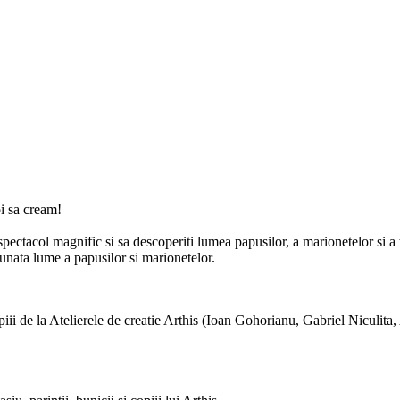
oi sa cream!
t spectacol magnific si sa descoperiti lumea papusilor, a marionetelor si a 
nunata lume a papusilor si marionetelor.
ii de la Atelierele de creatie Arthis (Ioan Gohorianu, Gabriel Niculita