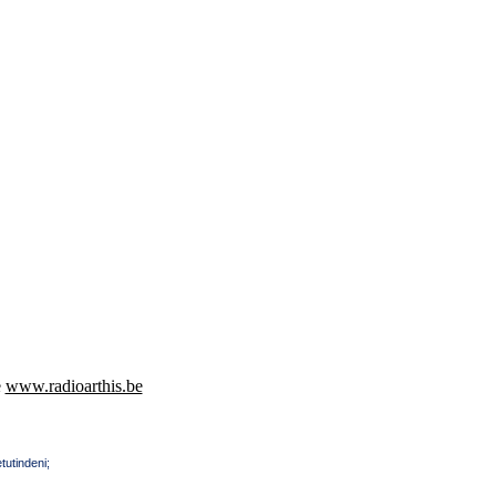
e
www.radioarthis.be
tutindeni;