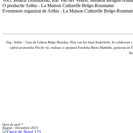
Voci: Beatriz Drummond, Raf Van der Veken, Mihaela Bengus-Anastasiu,
O productie Arthis - La Maison Culturelle Belgo-Roumaine
Eveniment organizat de Arthis - La Maison Culturelle Belgo-Roumain
Org.: Arthis – Casa de Cultura Belgo-Româna, Huis van het kind Anderlecht. In colaborare c
cadrul proiectului Fils de vie, realizat cu sprijinul Fondului Reine Mathilde, gestionat 
Ste
Quoi de neuf ?
August - Decembrie 2023