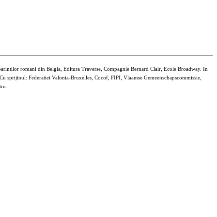
parintilor romani din Belgia, Editura Traverse, Compagnie Bernard Clair, Ecole Broadway. In
t. Cu sprijinul: Federatiei Valonia-Bruxelles, Cocof, FIPI, Vlaamse Gemeenschapscommissie,
tru.