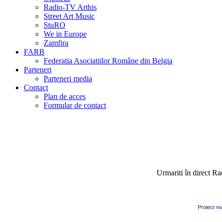
Radio-TV Arthis
Street Art Music
StuRO
We in Europe
Zamfira
FARB
Federatia Asociatiilor Române din Belgia
Parteneri
Parteneri media
Contact
Plan de acces
Formular de contact
Urmariti în direct R
Proiect re