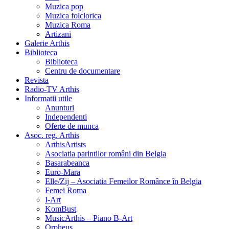
Muzica pop
Muzica folclorica
Muzica Roma
Artizani
Galerie Arthis
Biblioteca
Biblioteca
Centru de documentare
Revista
Radio-TV Arthis
Informatii utile
Anunturi
Independenti
Oferte de munca
Asoc. reg. Arthis
ArthisArtists
Asociatia parintilor români din Belgia
Basarabeanca
Euro-Mara
Elle/Zij – Asociatia Femeilor Românce în Belgia
Femei Roma
I-Art
KomBust
MusicArthis – Piano B-Art
Orpheus