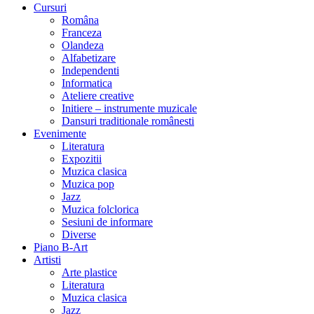
Cursuri
Româna
Franceza
Olandeza
Alfabetizare
Independenti
Informatica
Ateliere creative
Initiere – instrumente muzicale
Dansuri traditionale românesti
Evenimente
Literatura
Expozitii
Muzica clasica
Muzica pop
Jazz
Muzica folclorica
Sesiuni de informare
Diverse
Piano B-Art
Artisti
Arte plastice
Literatura
Muzica clasica
Jazz