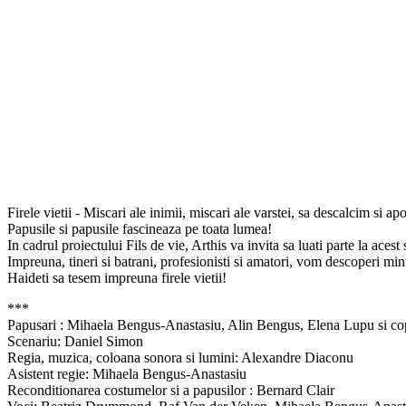
Firele vietii - Miscari ale inimii, miscari ale varstei, sa descalcim si ap
Papusile si papusile fascineaza pe toata lumea!
In cadrul proiectului Fils de vie, Arthis va invita sa luati parte la aces
Impreuna, tineri si batrani, profesionisti si amatori, vom descoperi mi
Haideti sa tesem impreuna firele vietii!
***
Papusari : Mihaela Bengus-Anastasiu, Alin Bengus, Elena Lupu si copi
Scenariu: Daniel Simon
Regia, muzica, coloana sonora si lumini: Alexandre Diaconu
Asistent regie: Mihaela Bengus-Anastasiu
Reconditionarea costumelor si a papusilor : Bernard Clair