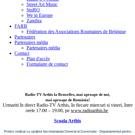
Street Art Music
StuRO
We in Europe
Zamfira
FARB
Fédération des Associations Roumaines de Belgique
Partenaires
Partenaires média
Partenaires média
Contact
Plan d'accès
Formulaire de contact
Radio-TV Arthis la Bruxelles, mai aproape de noi,
mai aproape de România!
Urmariti în direct Radio-TV Arthis,
în fiecare miercuri si vineri, între
orele 17:00 – 19:00, pe
www.radioarthis.be
Scoala Arthis
Proiect realizat cu sprijinul Secretariatului General al Guvernului - Departamentul pentru