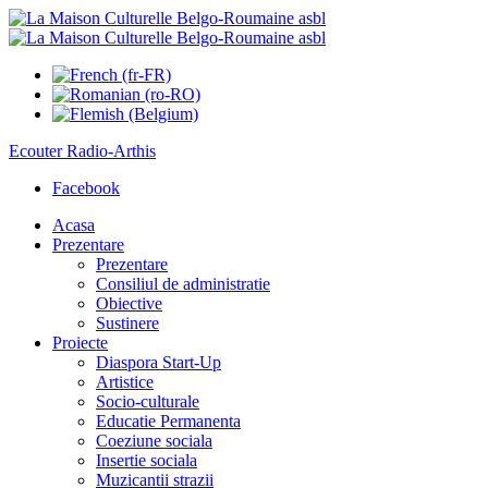
Ecouter
Radio-Arthis
Facebook
Acasa
Prezentare
Prezentare
Consiliul de administratie
Obiective
Sustinere
Proiecte
Diaspora Start-Up
Artistice
Socio-culturale
Educatie Permanenta
Coeziune sociala
Insertie sociala
Muzicantii strazii