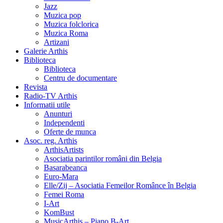
Jazz
Muzica pop
Muzica folclorica
Muzica Roma
Artizani
Galerie Arthis
Biblioteca
Biblioteca
Centru de documentare
Revista
Radio-TV Arthis
Informatii utile
Anunturi
Independenti
Oferte de munca
Asoc. reg. Arthis
ArthisArtists
Asociatia parintilor români din Belgia
Basarabeanca
Euro-Mara
Elle/Zij – Asociatia Femeilor Românce în Belgia
Femei Roma
I-Art
KomBust
MusicArthis – Piano B-Art