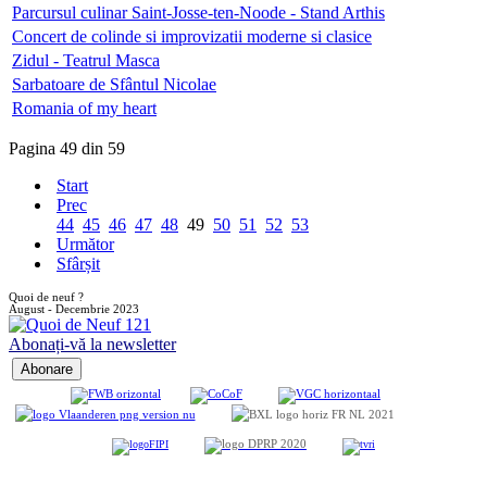
Parcursul culinar Saint-Josse-ten-Noode - Stand Arthis
Concert de colinde si improvizatii moderne si clasice
Zidul - Teatrul Masca
Sarbatoare de Sfântul Nicolae
Romania of my heart
Pagina 49 din 59
Start
Prec
44
45
46
47
48
49
50
51
52
53
Următor
Sfârșit
Quoi de neuf ?
August - Decembrie 2023
Abonați-vă la newsletter