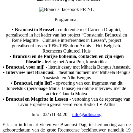
Programma :
•
Brancusi in Brussel
- conferentie met Carmen Draghici,
gerealiseerd in het kader van het project “Constantin Brâncusi en
René Magritte - Culturele interferenties in Lessen”, project
gerealiseerd tussen 1996-1998 door Arthis – Het Belgisch-
Roemeens Cultureel Huis
•
Brancusi en de Parijse bohemia, contacten en zijn eigen
filosofie
- lezing met Anca Pop, kunstcritica
•
Brancusi, voor mij!
- literair essay met Mihaela Bengus Anastasiu
•
Interview met Brancusi!
- theatraal moment met Mihaela Bengus
Anastasiu en Alin Bengus
•
Brancusi, mijn lief!
- opvoering van een fragment van dit
toneelstuk (personage Maria Tanase) en online interview met de
actrice Claudia Motea
•
Brancusi en Magritte in Lessen
- vertoning van de reportage van
Liviu Hopârtean gerealiseerd voor Radio-TV Arthis
Info : 02/511 34 20 –
info@arthis.org
Elk jaar in februari vieren we Brancusi Dag, ter herinnering aan de
geboortedatum van de grote Roemeense beeldhouwer, namelijk 19