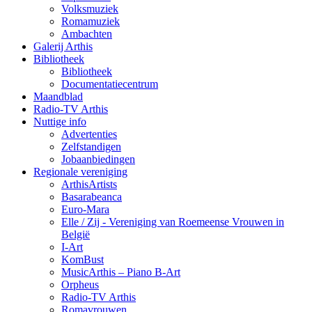
Volksmuziek
Romamuziek
Ambachten
Galerij Arthis
Bibliotheek
Bibliotheek
Documentatiecentrum
Maandblad
Radio-TV Arthis
Nuttige info
Advertenties
Zelfstandigen
Jobaanbiedingen
Regionale vereniging
ArthisArtists
Basarabeanca
Euro-Mara
Elle / Zij - Vereniging van Roemeense Vrouwen in
België
I-Art
KomBust
MusicArthis – Piano B-Art
Orpheus
Radio-TV Arthis
Romavrouwen