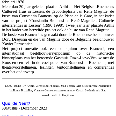
februari 1876.
Meer dan 20 jaar geleden plaatste Arthis – Het Belgisch-Roemeens
Cultureel Huis in Lessen, de geboorteplaats van René Magritte, de
buste van Constantin Brancusi op de Place de la Gare, in het kader
van het project "Constantin Brancusi en René Magritte - Culturele
interferenties in Lessen" (1996-1998). Twee jaar later plaatste Arthis
in het kader van hetzelfde project ook de buste van René Magritte.
De buste van Brancusi is gemaakt door de Roemeense beeldhouwer
Doru Dragusin en die van Magritte door de Belgische beeldhouwer
Xavier Parmentier.
Het project omvatte ook een colloquium over Brancusi, een
internationaal beeldhouwersymposium op de historische
binnenplaats van het beroemde Gasthuis Onze-Lieve-Vrouw met de
Roos en een reis in de voetsporen van Brancusi in Roemenië, met
theatervoorstellingen, lezingen, tentoonstellingen en conferenties
over het onderwerp.
I.s.m. : Radio-TV Arthis, Vereniging Phoenix, Stad Lessen.
Met de steun van: Fédération
Wallonie-Bruxelles, Vlaamse Gemeenschapscommissie, Cocof, Stedenfonds, Stad
Brussel.
Beeld: L. Hopârtean
Quoi de Neuf?
Augustus - December 2023